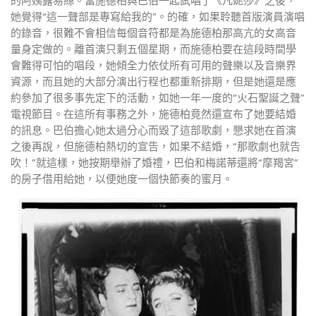
的阿姨露易絲。當施德柏與巴伯一起試唱了《凡妮莎》之後，
她覺得“這一聲部是專寫給我的”。的確，如果聆聽首版演員演唱
的錄音，很難不會相信每個音符都是為施德柏那高亢的女高音
量身定做的。離首演只剩五個星期，而施德柏要在這段時間學
會難得可怕的唱段，她傾全力依仗所有可用的聲樂以及音樂界
資源，而且她的大部分演出行程也都重新排期，但是她還是應
約參加了很多事先定下的活動，如她一年一度的“火石聖誕之聲”
電視節目。在這所有事務之外，施德柏竟然還宣布了她要結婚
的訊息。巴伯擔心她太過分心而毀了這部歌劇，懇求她在首演
之後再說，但施德柏熱切的宣告，如果不結婚，“那歌劇也就告
吹！”就這樣，她按期舉辦了婚禮，巴伯和梅諾蒂還將“摩羯宮”
的房子借用給她，以便她度一個快節奏的蜜月。