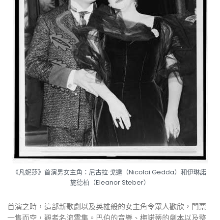
《凡妮莎》首演男女主角：尼古拉·戈達（Nicolai Gedda）和伊琳諾·
施德柏（Eleanor Steber）
首演之時，這部新歌劇以及英雄般的女主角令眾人歡欣，門票
一售而空，觀者名流雲集。巴伯的音樂、梅諾蒂的劇本以及整