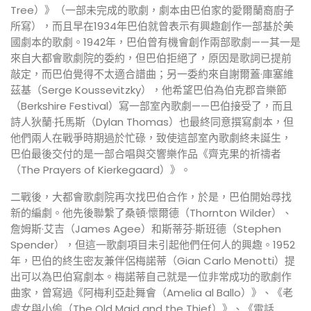
Tree）》（一部未完成的歌劇，劇本由巴伯家的愛爾蘭裔廚子
所寫），而且早在1934年巴伯就曾表示有興趣創作一部基於美
國劇本的歌劇。1942年，巴伯曾有機會創作兩部歌劇——其一是
來自大都會歌劇院的委約，但巴伯拒絕了，原因是歌詞已提前
敲定，而巴伯覺得不太適合譜曲；另一委約來自謝爾蓋·庫塞維
茲基（Serge Koussevitzky），他希望巴伯為伯克郡音樂節
（Berkshire Festival）寫一部室內歌劇——巴伯接受了，而且
詩人狄蘭·托馬斯（Dylan Thomas）也最終同意撰寫劇本，但
他們兩人在戰爭時期過於忙碌，致使這部室內歌劇終未誕生，
巴伯最後交付的是一部合唱與交響樂作品《齊克果的祈禱者
（The Prayers of Kierkegaard）》。
二戰後，大都會歌劇院再次找巴伯合作，於是，巴伯開始尋找
新的編劇。他先後聯繫了桑頓·懷爾德（Thornton Wilder）、
詹姆斯·艾吉（James Agee）和斯蒂芬·斯班德（Stephen
Spender），但這一歌劇項目未引起他們任何人的興趣。1952
年，巴伯的終生密友兼伴侶梅諾蒂（Gian Carlo Menotti）提
出可以為巴伯寫劇本。梅諾蒂自己就是一位非常成功的歌劇作
曲家，曾寫過《阿梅利亞赴舞會（Amelia al Ballo）》、《老
處女與小偷（The Old Maid and the Thief）》、《電話