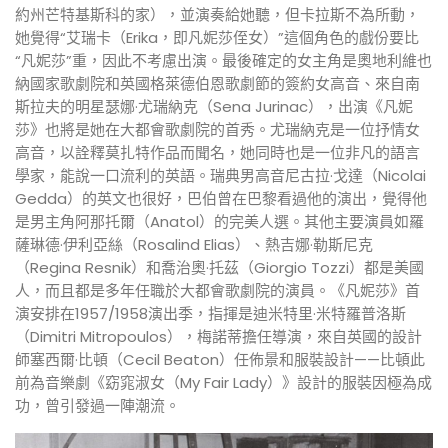
約州芒特基斯科的家），並演奏給她聽，但卡拉斯不為所動，
她覺得“艾瑞卡（Erika，即凡妮莎侄女）”這個角色的戲份要比
“凡妮莎”重，因此不考慮出演。最後確定的女主角是奧地利維也
納國家歌劇院和英國格萊德伯恩歌劇節的簽約女高音、來自南
斯拉夫的明星瑟娜·尤瑞納克（Sena Jurinac），出演《凡妮
莎》也將是她在大都會歌劇院的首秀。尤瑞納克是一位抒情女
高音，以詮釋莫扎特作品而聞名，她同時也是一位非凡的語言
學家，能說一口流利的英語。瑞典男高音尼古拉·戈達（Nicolai
Gedda）的英文也很好，巴伯曾在巴黎看過他的演出，覺得他
是男主角阿那托爾（Anatol）的完美人選。其他主要演員如羅
薩琳德·伊利亞絲（Rosalind Elias）、熱吉娜·勒斯尼克
（Regina Resnik）和喬治奧·托茲（Giorgio Tozzi）都是美國
人，而且都是多年任職於大都會歌劇院的演員。《凡妮莎》首
演安排在1957/1958演出季，指揮是迪米特里·米特羅普洛斯
（Dimitri Mitropoulos），梅諾蒂擔任導演，來自英國的設計
師塞西爾·比頓（Cecil Beaton）任佈景和服裝設計——比頓此
前為音樂劇《窈窕淑女（My Fair Lady）》設計的服裝因極為成
功，曾引發過一陣潮流。