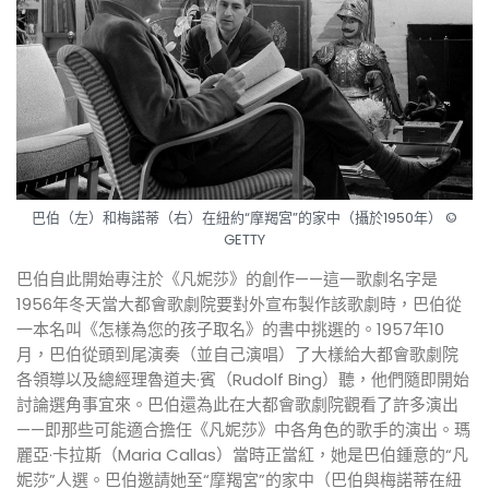
巴伯（左）和梅諾蒂（右）在紐約“摩羯宮”的家中（攝於1950年） ©
GETTY
巴伯自此開始專注於《凡妮莎》的創作——這一歌劇名字是
1956年冬天當大都會歌劇院要對外宣布製作該歌劇時，巴伯從
一本名叫《怎樣為您的孩子取名》的書中挑選的。1957年10
月，巴伯從頭到尾演奏（並自己演唱）了大樣給大都會歌劇院
各領導以及總經理魯道夫·賓（Rudolf Bing）聽，他們隨即開始
討論選角事宜來。巴伯還為此在大都會歌劇院觀看了許多演出
——即那些可能適合擔任《凡妮莎》中各角色的歌手的演出。瑪
麗亞·卡拉斯（Maria Callas）當時正當紅，她是巴伯鍾意的“凡
妮莎”人選。巴伯邀請她至“摩羯宮”的家中（巴伯與梅諾蒂在紐