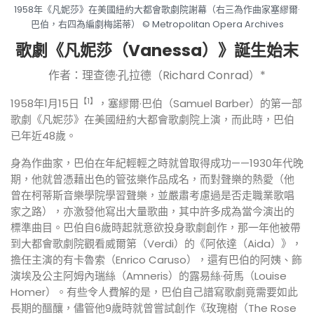
1958年《凡妮莎》在美國紐約大都會歌劇院謝幕（右三為作曲家塞繆爾·
巴伯，右四為編劇梅諾蒂） © Metropolitan Opera Archives
歌劇《凡妮莎（Vanessa）》誕生始末
作者：理查德·孔拉德（Richard Conrad）*
【1】
1958年1月15日
，塞繆爾·巴伯（Samuel Barber）的第一部
歌劇《凡妮莎》在美國紐約大都會歌劇院上演，而此時，巴伯
已年近48歲。
身為作曲家，巴伯在年紀輕輕之時就曾取得成功——1930年代晚
期，他就曾憑藉出色的管弦樂作品成名，而對聲樂的熱愛（他
曾在柯蒂斯音樂學院學習聲樂，並嚴肅考慮過是否走職業歌唱
家之路），亦激發他寫出大量歌曲，其中許多成為當今演出的
標準曲目。巴伯自6歲時起就意欲投身歌劇創作，那一年他被帶
到大都會歌劇院觀看威爾第（Verdi）的《阿依達（Aida）》，
擔任主演的有卡魯索（Enrico Caruso），還有巴伯的阿姨、飾
演埃及公主阿姆內瑞絲（Amneris）的露易絲·荷馬（Louise
Homer）。有些令人費解的是，巴伯自己譜寫歌劇竟需要如此
長期的醞釀，儘管他9歲時就曾嘗試創作《玫瑰樹（The Rose