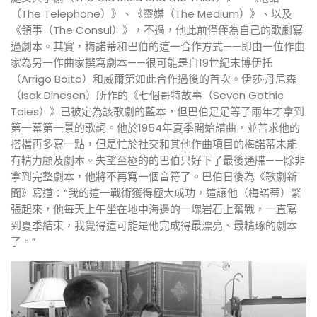
（The Telephone）》、《靈媒（The Medium）》、以及
《領事（The Consul）》，不過，他此前僅僅為自己的歌劇寫
過劇本。其實，梅諾蒂和巴伯的這一合作方式——即由一位作曲
家為另一作曲家撰寫劇本——很可能是自19世紀末博伊托
（Arrigo Boito）和威爾第如此合作過後的首次。伊莎·丹尼森
（Isak Dinesen）所作的《七個哥特故事（Seven Gothic
Tales）》已被定為該歌劇的藍本，但巴伯足足等了兩年才拿到
第一幕第一景的歌詞。他於1954年夏季開始譜曲，並苦求他的
搭檔再多寫一點，但是忙於社交和其他作曲項目的梅諾蒂未能
有精力顧及劇本。失望至極的的巴伯只好下了最後通牒——除非
拿到完整劇本，他將不再寫一個音符了。巴伯日後為《歌劇新
聞》寫道：“我的這一戰術獲得極大成功，這讓他（梅諾蒂）緊
張起來，他每天上午坐在地中海邊的一塊岩石上奮戰，一直寫
到夏季結束，我覺得這可能是他完成得最漂亮、最精琢的劇本
了。”