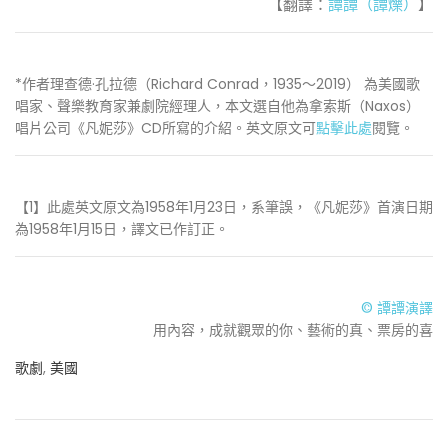
【翻譯：
譚譚（譚爍）
】
*作者理查德·孔拉德（Richard Conrad，1935～2019） 為美國歌
唱家、聲樂教育家兼劇院經理人，本文選自他為拿索斯（Naxos）
唱片公司《凡妮莎》CD所寫的介紹。英文原文可
點擊此處
閱覽。
【1】此處英文原文為1958年1月23日，系筆誤，《凡妮莎》首演日期
為1958年1月15日，譯文已作訂正。
© 譚譚演譯
用內容，成就觀眾的你、藝術的真、票房的喜
歌劇
,
美國