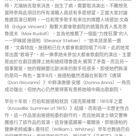
時，尤瑞納克發來消息，說生了病，需要取消演出。不難想見
當時參與此項目的所有演職人員該有多麼絕望。正當大家討論
推遲首演日期時，一位和眾多歌手有來往的媒體人埃德加·文森
特（Edgar Vincent）聯繫大都會歌劇院的統籌負責人馬克思·
魯道夫（Max Rudolf），並為他推薦了一個能“力挽狂瀾”的人
——伊琳諾·施德柏（Eleanor Steber）。“她本該是第一選
擇，”文森特說。施德柏已在大都會歌劇院唱了15年，此前她常
常出面“救場子”。前一樂季她未參加大都會歌劇院的演出，主要
是由於在劇目選擇上她和總經理魯道夫·賓鬧了矛盾，而且另一
個事實是，她的報酬要比歐洲來的歌手低很多，即使她們飾演
的是同一角色。當年9月，施德柏雖然憑藉在新製作《唐璜
（Don Giovanni）》中飾演唐娜·安娜（Donna Anna）一角而
成功復出，但她內心仍然覺得賓有意將她暗中踢出歌劇院。
早在十年前，巴伯和施德柏就因《諾克斯維爾：1915年之夏
（Knoxville: Summer of 1915）》結緣，而有過一次歷史性合
作，這一作品是由施德柏委約創作的，而且她與波士頓交響樂
團進行了該作品的首演。這背後還藏著一層關係，即施德柏的
聲樂老師威廉·L·惠特尼（William L. Whitney）早年也教過巴伯