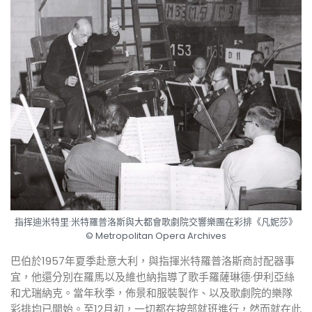
指挥迪米特里·米特羅普洛斯與大都會歌劇院交響樂團在彩排《凡妮莎》
© Metropolitan Opera Archives
巴伯於1957年夏季赴意大利，與指揮米特羅普洛斯商討配器事
宜，他還分別在羅馬以及維也納指導了歌手羅薩琳德·伊利亞絲
和尤瑞納克。當年秋季，佈景和服裝製作、以及歌劇院的樂隊
彩排均已開始。至12月初，一切都在按部就班進行，然而就在此