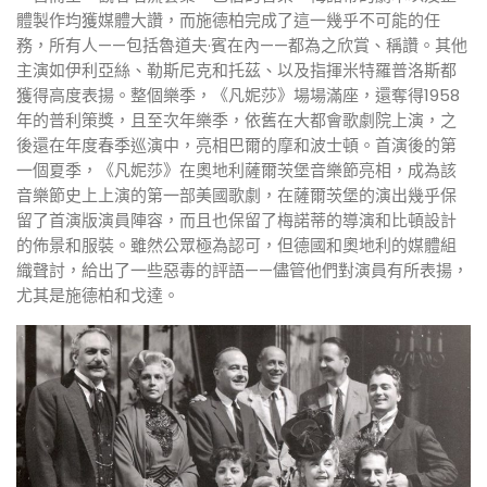
體製作均獲媒體大讚，而施德柏完成了這一幾乎不可能的任
務，所有人——包括魯道夫·賓在內——都為之欣賞、稱讚。其他
主演如伊利亞絲、勒斯尼克和托茲、以及指揮米特羅普洛斯都
獲得高度表揚。整個樂季，《凡妮莎》場場滿座，還奪得1958
年的普利策獎，且至次年樂季，依舊在大都會歌劇院上演，之
後還在年度春季巡演中，亮相巴爾的摩和波士頓。首演後的第
一個夏季，《凡妮莎》在奧地利薩爾茨堡音樂節亮相，成為該
音樂節史上上演的第一部美國歌劇，在薩爾茨堡的演出幾乎保
留了首演版演員陣容，而且也保留了梅諾蒂的導演和比頓設計
的佈景和服裝。雖然公眾極為認可，但德國和奧地利的媒體組
織聲討，給出了一些惡毒的評語——儘管他們對演員有所表揚，
尤其是施德柏和戈達。