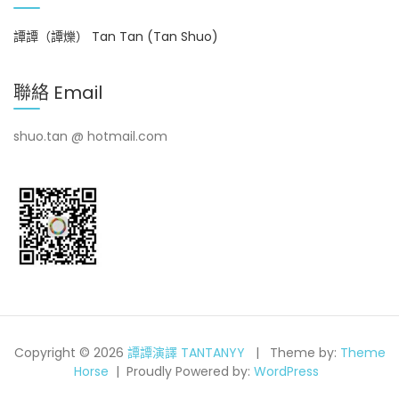
譚譚（譚爍） Tan Tan (Tan Shuo)
聯絡 Email
shuo.tan @ hotmail.com
Copyright © 2026
譚譚演譯 TANTANYY
Theme by:
Theme
Horse
Proudly Powered by:
WordPress