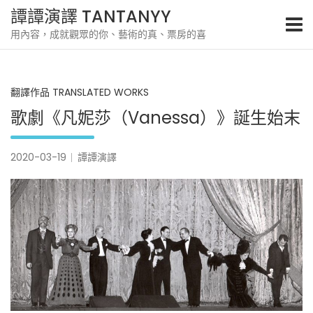
S
譚譚演譯 TANTANYY
k
用內容，成就觀眾的你、藝術的真、票房的喜
i
p
t
o
翻譯作品 TRANSLATED WORKS
c
o
歌劇《凡妮莎（Vanessa）》誕生始末
n
t
e
2020-03-19
譚譚演譯
n
t