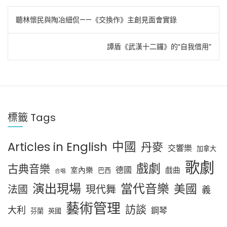
文
聽林懷民與陶冶細侃——《交換作》主創見面會實錄
章
導
譚盾《武漢十二鑼》的“自我借用”
覽
標籤 Tags
中國
Articles in English
丹麥
交響樂
加拿大
歌劇
戲劇
古典音樂
德國
室內樂
戲曲
巴西
合唱
演出現場
當代音樂
美國
法國
現代舞
義
藝術管理
訪談
大利
鋼琴
芬蘭
英國