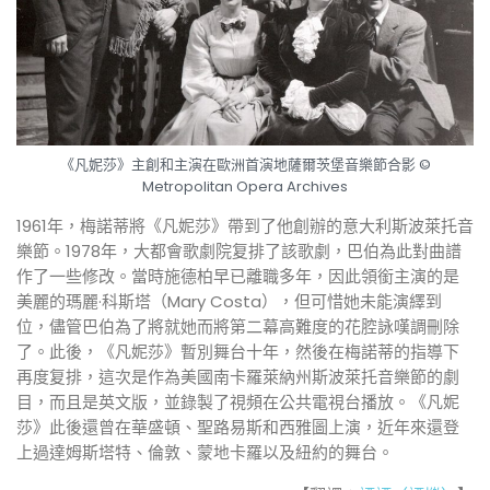
《凡妮莎》主創和主演在歐洲首演地薩爾茨堡音樂節合影 ©
Metropolitan Opera Archives
1961年，梅諾蒂將《凡妮莎》帶到了他創辦的意大利斯波萊托音
樂節。1978年，大都會歌劇院复排了該歌劇，巴伯為此對曲譜
作了一些修改。當時施德柏早已離職多年，因此領銜主演的是
美麗的瑪麗·科斯塔（Mary Costa），但可惜她未能演繹到
位，儘管巴伯為了將就她而將第二幕高難度的花腔詠嘆調刪除
了。此後，《凡妮莎》暫別舞台十年，然後在梅諾蒂的指導下
再度复排，這次是作為美國南卡羅萊納州斯波萊托音樂節的劇
目，而且是英文版，並錄製了視頻在公共電視台播放。《凡妮
莎》此後還曾在華盛頓、聖路易斯和西雅圖上演，近年來還登
上過達姆斯塔特、倫敦、蒙地卡羅以及紐約的舞台。